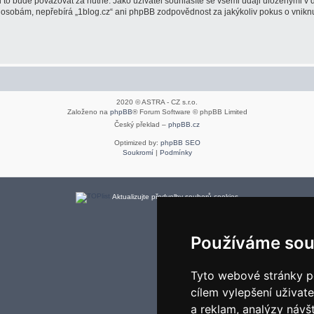
to bude považovat za nutné. Jako uživatel souhlasíte se všemi údaji uloženými v 
m osobám, nepřebírá „1blog.cz“ ani phpBB zodpovědnost za jakýkoliv pokus o vniknu
2020 © ASTRA - CZ s.r.o.
Založeno na
phpBB
® Forum Software © phpBB Limited
Český překlad –
phpBB.cz
Optimized by:
phpBB SEO
Soukromí
|
Podmínky
Aktualizujte předvolby souborů cookies
Používáme sou
Tyto webové stránky po
cílem vylepšení uživat
a reklam, analýzy návš