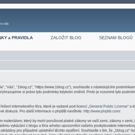
z
ro vás
NKY a PRAVIDLA
ZALOŽIT BLOG
SEZNAM BLOGŮ
še”, “nás”, “1blog.cz”, “https://www.1blog.cz”), souhlasíte s následujícími podmínk
j. Vyhrazujeme si právo tyto podmínky kdykoliv změnit. Proto je rozumné tyto podm
ešení internetového fóra, které je vydané pod licencí „
General Public License
“ a 
é diskuze. Pro další informace o phpBB navštivte:
http://www.phpbb.com/
.
m materiálem, který by mohl porušovat platné zákony ve vaší zemi, zákony v zemi, 
valému vykázání z blogu a fóra a/nebo upozornění vašeho poskytovatele internetový
ukládány pro případné uplatnění těchto opatření. Souhlasíte s tím, že „1blog.cz“ má