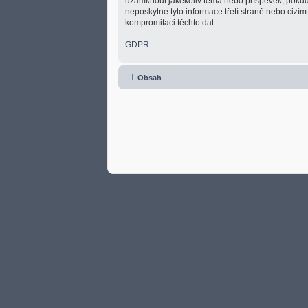
uzamknout jakékoliv téma nebo příspěvek, pokud 
neposkytne tyto informace třetí straně nebo cizí
kompromitaci těchto dat.
GDPR
Obsah