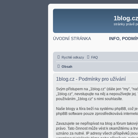
1blog.c
stránky právě p
ÚVODNÍ STRÁNKA
INFO, PODMÍ
Rychlé odkazy
FAQ
Obsah
1blog.cz - Podmínky pro užívání
Svým přístupem na „1blog.cz“ (dále jen “my”, “na
„1blog.cz“, nevstupujte na něj a nepoužívejte je
používáním „1blog.cz“ s nimi souhlasíte.
Naše blogy a fóra beží na systému phpBB, což je ř
phpBB software pouze zprostředkovává internetov
Zavazujete se nepřispívat na blog a fórum takový
právo. Tato činnost může vést k okamžitému a tr
uznáno za nutné. IP adresy všech příspěvků jsou 