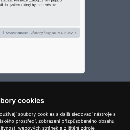
databázi. Přestože „1blog.cz“ ani phpBB
tí do systému, který by mohl vést ke
Smazat cookies
Všechny časy jsou v
UTC+02:00
bory cookies
užívají soubory cookies a další sledovací nástroje s
elského prostředí, zobrazení přizpůsobeného obsahu
těvnosti webových stránek a zjištění zdroje