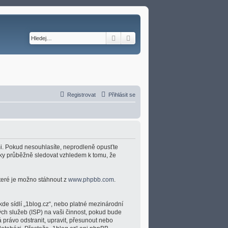
Hledat
Pokročilé hledání
Registrovat
Přihlásit se
ami. Pokud nesouhlasíte, neprodleně opusťte
ínky průběžně sledovat vzhledem k tomu, že
které je možno stáhnout z
www.phpbb.com
.
kde sídlí „1blog.cz“, nebo platné mezinárodní
ch služeb (ISP) na vaši činnost, pokud bude
 právo odstranit, upravit, přesunout nebo