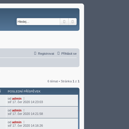
Hledat
Pokročilé hledání
Registrovat
Přihlásit se
6 témat • Stránka
1
z
1
Í
POSLEDNÍ PŘÍSPĚVEK
od
admin
stř 17. čer 2020 14:23:03
od
admin
stř 17. čer 2020 14:21:58
od
admin
stř 17. čer 2020 14:16:26