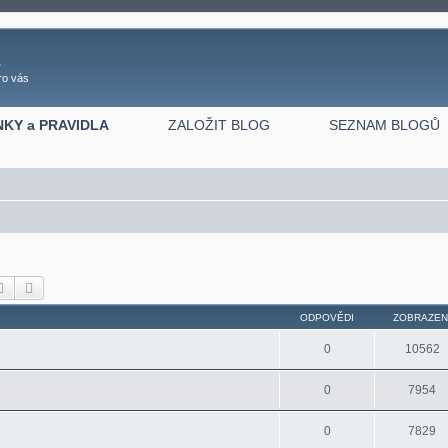
z
ro vás
NKY a PRAVIDLA
ZALOŽIT BLOG
SEZNAM BLOGŮ
Hledat
Pokročilé hledání
ODPOVĚDI
ZOBRAZEN
0
10562
0
7954
0
7829