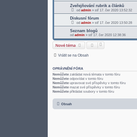
Zveřejňování rubrik a článků
od
admin
»
stř 17. čer 2020 13:52:32
Diskusní fórum
od
admin
»
stř 17. čer 2020 13:50:28
Seznam blogů
od
admin
»
stř 17. čer 2020 12:38:36
Nové téma
Vrátit se na Obsah
OPRÁVNĚNÍ FÓRA
Nemůžete
zakládat nová témata v tomto fóru
Nemůžete
odpovídat v tomto fóru
Nemůžete
upravovat své příspěvky v tomto fóru
Nemůžete
mazat své příspěvky v tomto fóru
Nemůžete
přikládat soubory v tomto fóru
Obsah