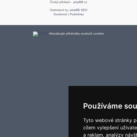
Český překlad –
phpBB.cz
Optimized by:
phpBB SEO
Soukromí
|
Podmínky
Aktualizujte předvolby souborů cookies
Používáme sou
Tyto webové stránky po
cílem vylepšení uživat
a reklam, analýzy návš