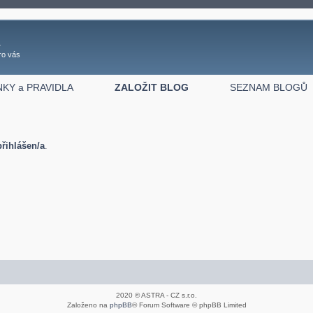
z
ro vás
NKY a PRAVIDLA
ZALOŽIT BLOG
SEZNAM BLOGŮ
přihlášen/a
.
2020 © ASTRA - CZ s.r.o.
Založeno na
phpBB
® Forum Software © phpBB Limited